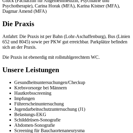
Glück (Fachärztin für Allgemeinmedizin, Psychiatrie und
Psychotherapie), Carina Horak (MFA), Karina Kistner (MFA),
Dagmar Amend (MFA)
Die Praxis
Anfahrt: Die Praxis ist per Bahn (Lohr-Aschaffenburg), Bus (Linien
652 und 8045) sowie per PKW gut erreichbar. Parkplätze befinden
sich an der Praxis.
Die Praxis ist ebenerdig mit rollstuhlgerechtem WC.
Unsere Leistungen
Gesundheitsunter­suchungen/Checkup
Krebsvorsorge bei Männern
Hautkrebs­screening
Impfungen
Führerschein­untersuchung
Jugendarbeits­schutz­untersuchung (J1)
Belastungs-EKG
Schilddrüsen-Sonografie
Abdomen-Sonografie
Screening für Bauchaorten­aneurysma