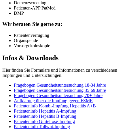
Demenzscreening
Patienten-APP PatMed
DMP
Wir beraten Sie gerne zu:
Patientenverfügung
Organspende
Vorsorgekoloskopie
Infos & Downloads
Hier finden Sie Formulare und Informationen zu verschiedenen
Impfungen und Untersuchungen.
Fragebogen Gesundheitsuntersuchung 18-34 Jahre
Fragebogen Gesundheitsuntersuchung 35-69 Jahre
Fragebogen Gesundheitsuntersuchung 70+ Jahre
Aufklärung über die Impfung gegen FSME
Patienteninfo Kombi-Impfung Hepatitis A+B
Patienteninfo Hepatitis A-Impfung
Patienteninfo Hepatitis B-Impfung
Patienteninfo Gürtelrose-Impfung
Patienteninfo Tollwut-Impfung