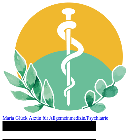
Maria Glück
Ärztin für Allgemeinmedizin/Psychiatrie